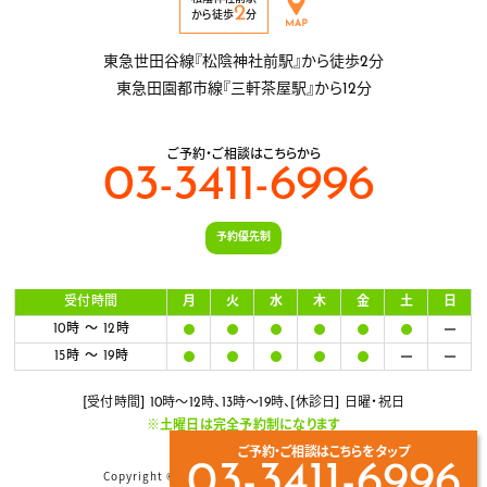
2
から徒歩
分
東急世田谷線『松陰神社前駅』から徒歩2分
東急田園都市線『三軒茶屋駅』から12分
ご予約・ご相談はこちらから
03-3411-6996
予約優先制
受付時間
月
火
水
木
金
土
日
10時 ～ 12時
15時 ～ 19時
[受付時間] 10時〜12時、13時〜19時、[休診日] 日曜・祝日
※土曜日は完全予約制になります
ご予約・ご相談はこちらをタップ
03-3411-6996
Copyright © つづき整体医院. All rights reserved.