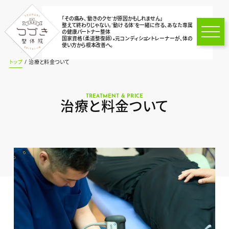
「その痛み、“動きのクセ“が原因かもしれません」
整えて終わりじゃない。“動ける体“を一緒に作る、あなた専属
の健康パートナー整体
国家資格（柔道整復師）×元コンディショントレーナーが、体の
使い方から根本改善へ。
トップ
治療と料金ついて
TREATMENT & PRICE
治療と料金ついて