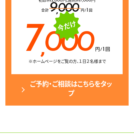
初診料2,000円,施術料7,000円
9
,000
1
合計
円/
回
7
,000
1
円/
回
※ホームページをご覧の方、１日２名様まで
ご予約・ご相談はこちらをタッ
プ